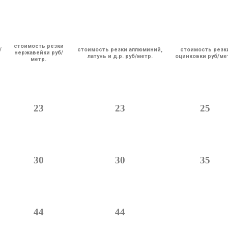
стоимость резки
/
стоимость резки аллюминий,
стоимость резк
нержавейки руб/
латунь и д.р. руб/метр.
оцинковки руб/ме
метр.
23
23
25
30
30
35
44
44