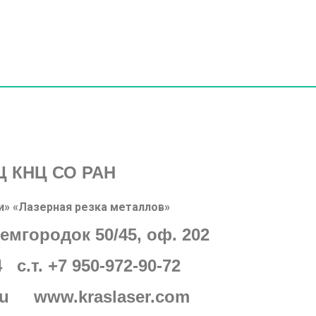
Ц КНЦ СО РАН
и» «Лазерная резка металлов»
демгородок 50/45, оф. 202
4 с.т. +7 950-972-90-72
.ru www.kraslaser.com